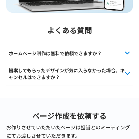
よくある質問
ホームページ制作は無料で依頼できますか？
はい。AIによるホームページ制作は無料でご利用い
提案してもらったデザインが気に入らなかった場合、キ
ただけます。制作したホームページを実際にご活用
ャンセルはできますか？
いただく際には、ラクスルホームページの年間レギ
はい。デザインのご提案は無料でのサービスのた
ュラー/ビジネス/プロフェッショナルプランいずれ
め、ご満足いただけなかった場合は費用は発生いた
かへのご加入が必要です。
プラン詳細はこちら
しません。お気軽にお問合せください。
ページ作成を依頼する
お作りさせていただいたページは担当とのミーティング
にてお渡しさせていただきます。