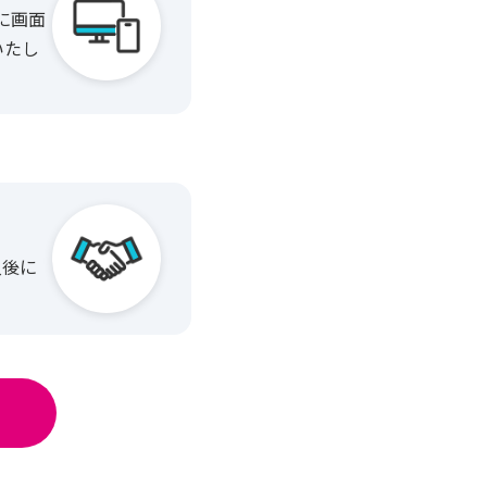
に画面
いたし
入後に
。