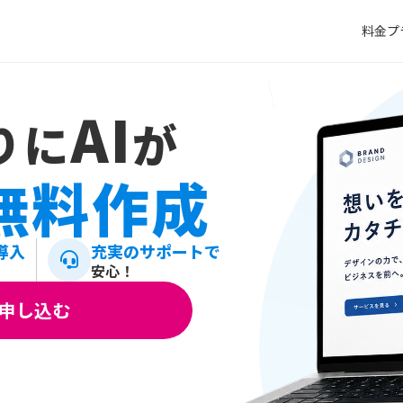
料金プ
AI
りに
が
無料作成
導入
充実のサポートで
安心！
申し込む