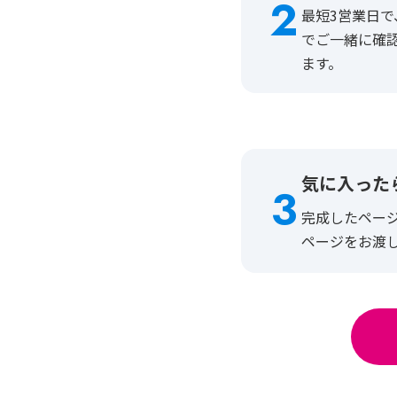
2
最短3営業日で
でご一緒に確
ます。
気に入った
3
完成したペー
ページをお渡