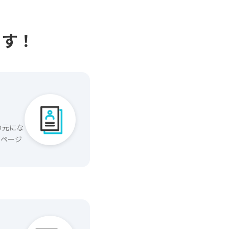
ます！
の元にな
いページ