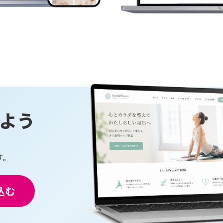
よう
す。
込む